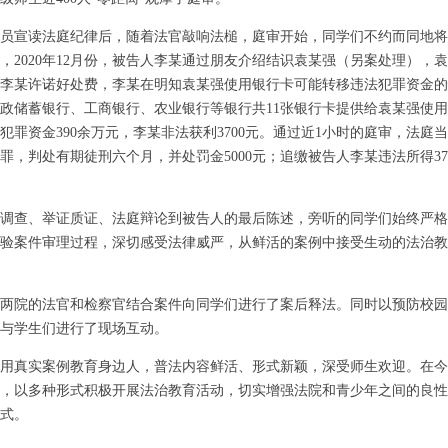
宣读法庭纪律后，随着法官敲响法槌，庭审开始，同学们不约而同地将
，2020年12月份，被告人李某通过朋友介绍结识袁某强（另案处理），
李某许诺好处费，李某在明知袁某强使用银行卡可能转移违法犯罪资金的
政储蓄银行、工商银行、农业银行等银行共11张银行卡提供给袁某强使用
犯罪资金390余万元，李某非法获利3700元。通过近1小时的庭审，法庭
罪，判处有期徒刑六个月，并处罚金5000元；追缴被告人李某违法所得37
查、举证质证、法庭辩论到被告人的最后陈述，旁听的同学们始终严格
验案件审理过程，深切感受法律威严，从鲜活的案例中接受生动的法治教
院的法官和检察官结合案件向同学们进行了案后释法。同时以预防校园
与学生们进行了现场互动。
真实案例教育身边人，普法内容鲜活、形式新颖，深受师生欢迎。在今
，以多种形式积极开展法治教育活动，切实增强法院和青少年之间的良性
式。