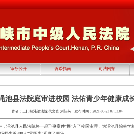
审务公开
诉讼指南
司法网拍
渑池县法院庭审进校园 法佑青少年健康成
作者：三门峡渑池法院 代文官 刘韶兴
发布时间：2021-06-23 07:53:04
下午，渑池县人民法院将一起刑事案件“搬”入了校园审理，为渑池县翰林学
师生近400人“零距离”观摩了庭审。