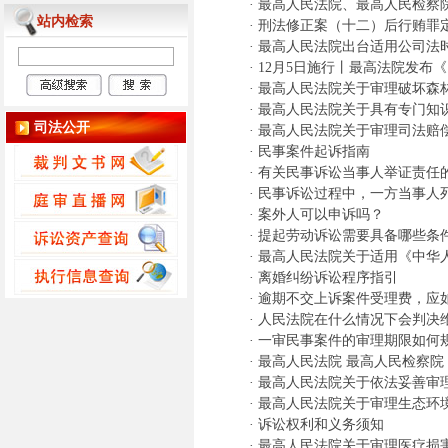
·
最高人民法院、最高人民检察
站内检索
·
刑法修正案（十二）后行贿罪
·
最高人民法院出台适用公司法
·
12月5日施行丨最高法院发布
·
最高人民法院关于审理破坏森
·
最高人民法院关于具有专门知
司法公开
·
最高人民法院关于审理司法赔
·
民事案件起诉指南
·
有关民事诉讼当事人举证责任的
·
民事诉讼过程中，一方当事人
·
案外人可以申诉吗？
·
提起劳动诉讼需要具备哪些条
·
最高人民法院关于适用《中华
·
离婚纠纷诉讼程序指引
·
逾期不交上诉案件受理费，应
·
人民法院在什么情况下会判决
·
一审民事案件的审理期限如何
·
最高人民法院 最高人民检察院
·
最高人民法院关于依法妥善审
·
最高人民法院关于审理生态环
·
诉讼权利和义务须知
·
最高人民法院关于审理医疗损