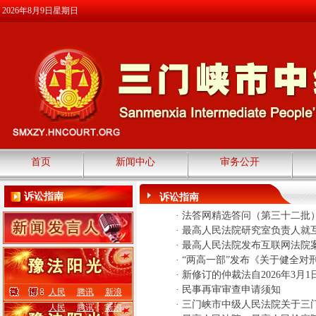
2026年8月9日星期日
首页
新闻中心
审务公开
诉讼指南
诉讼指南
·
法答网精选答问（第三十二批
·
最高人民法院研究室负责人就
·
最高人民法院发布互联网法院
·
“两高一部”发布《关于健全
·
新修订的仲裁法自2026年3
·
民事再审审查申请须知
人民
腾讯
新浪
·
三门峡市中级人民法院关于三
人民
腾讯
新浪