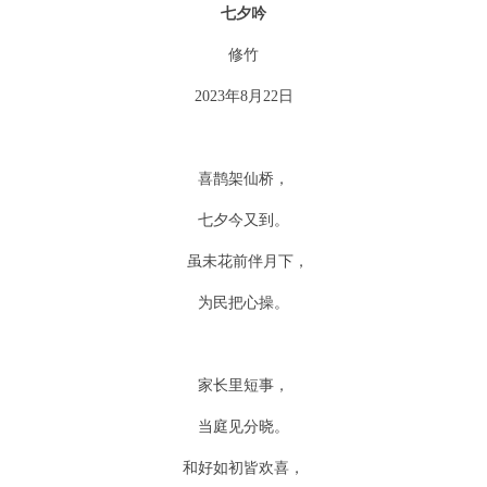
七夕吟
修竹
2023年
8
月
22
日
喜鹊架仙桥，
七夕今又到。
虽未花前伴月下，
为民把心操。
家长里短事，
当庭见分晓。
和好如初皆欢喜，