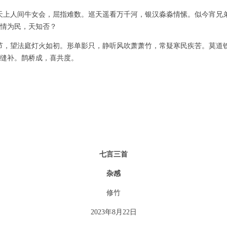
天上人间牛女会，屈指难数。巡天遥看万千河，银汉淼淼情愫。似今宵兄
情为民，天知否？
节，望法庭灯火如初。形单影只，静听风吹萧萧竹，常疑寒民疾苦。莫道
缝补。鹊桥成，喜共度。
七言三首
杂感
修竹
2023年
8
月
22
日