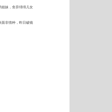
弟姐妹，舍弃绵绵儿女
铁面非情种，昨日破镜