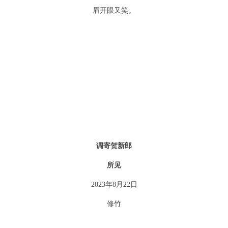
眉开眼又笑。
调寄贺新郎
所见
2023年
8
月
22
日
修竹