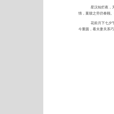
星汉灿烂夜，
情，案牍之劳仍眷顾。
花前月下七夕
今重圆，看夫妻关系巧