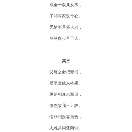
成全一双儿女事，
了却两家父母心。
无情岁月催人老，
熬煞多少月下人。
其三
父母之命把妻找，
媒婆牵线来搭桥。
纵使相逢未相识，
依然故我不计较。
情非相投靠磨合，
志难共同凭商讨。