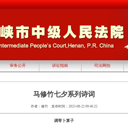
审务公开
诉讼指南
司法网拍
马修竹七夕系列诗词
作者：修竹
发布时间：2023-08-22 09:46:22
调寄卜算子