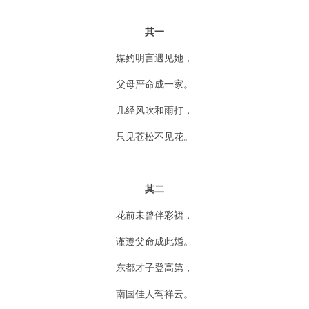
其一
媒妁明言遇见她，
父母严命成一家。
几经风吹和雨打，
只见苍松不见花。
其二
花前未曾伴彩裙，
谨遵父命成此婚。
东都才子登高第，
南国佳人驾祥云。