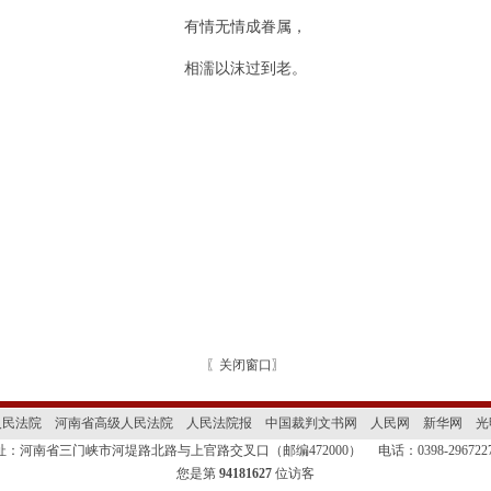
有情无情成眷属，
相濡以沫过到老。
〖
关闭窗口
〗
人民法院
河南省高级人民法院
人民法院报
中国裁判文书网
人民网
新华网
光
址：河南省三门峡市河堤路北路与上官路交叉口（邮编472000）
电话：0398-2967
您是第
94181627
位访客