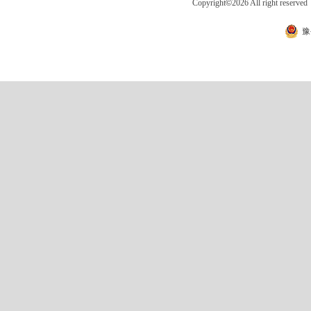
Copyright
©
2026 All right 
豫