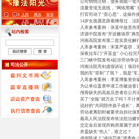
·
公司悄悄注销，债务就能一笔
·
流量变现无底线，“网络黑嘴”
·
打官司动了“歪心思”，这操作
人民
腾讯
新浪
·
14岁女孩愿意跟着继母过，法
人民
腾讯
新浪
·
入库参考案例：张某中故意伤
站内检索
·
济源中院发布“开设赌场罪”典
·
河南高院发布第二批实质化解
·
入库参考案例：宋某严盗窃，
·
深夜拉车门“开盲盒” 小心拉完
·
三门峡中院发布4起涉劳动争
司法公开
·
河南法院亮剑虚假诉讼丨项目经
·
我的车“背刺”了我？，我是“车
·
入库参考案例：李某博集资诈
·
为让单位盖章申请工伤被迫签
·
颅骨缺失的高血压患者在公共
·
买了“全险”就万全了吗？不计
·
说好的“共同陪伴孩子成长”，离婚
·
劳动者离职时被要求自担社保
·
最高人民法院发布依法惩治赌
·
交定金后发现所购房屋属于农
·
井盖缺失“伤人”，谁之过？
·
虚假陈述？“诚信罚单”请查收