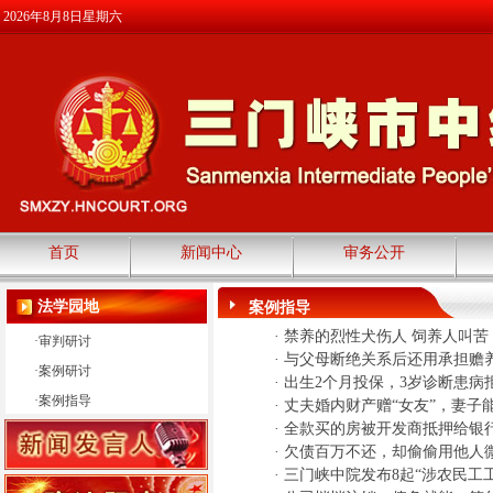
2026年8月8日星期六
首页
新闻中心
审务公开
法学园地
案例指导
·
禁养的烈性犬伤人 饲养人叫苦
·
审判研讨
·
与父母断绝关系后还用承担赡
·
案例研讨
·
出生2个月投保，3岁诊断患病拒
·
案例指导
·
丈夫婚内财产赠“女友”，妻子
·
全款买的房被开发商抵押给银
·
欠债百万不还，却偷偷用他人微
·
三门峡中院发布8起“涉农民工